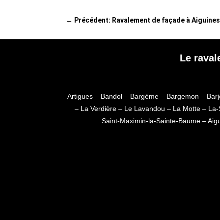
←
Précédent: Ravalement de façade à Aiguine
Le raval
Artigues
–
Bandol
–
Bargème
–
Bargemon
–
Barj
–
La Verdière
–
Le Lavandou
–
La Motte
–
La-
Saint-Maximin-la-Sainte-Baume
–
Aig