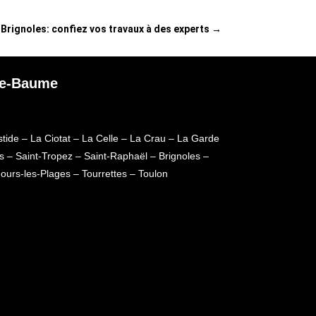
 Brignoles: confiez vos travaux à des experts
→
nte-Baume
stide
–
La Ciotat
–
La Celle
–
La Crau
–
La Garde
s
–
Saint-Tropez
–
Saint-Raphaël
–
Brignoles
–
Fours-les-Plages
–
Tourrettes
–
Toulon