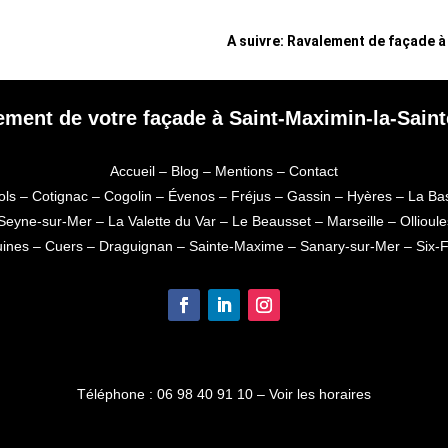
s
A suivre: Ravalement de façade à
ement de votre façade à Saint-Maximin-la-Sai
Accueil
–
Blog
–
Mentions
–
Contact
ols
–
Cotignac
–
Cogolin
–
Évenos
–
Fréjus
–
Gassin
–
Hyères
–
La Ba
Seyne-sur-Mer
–
La Valette du Var
–
Le Beausset
–
Marseille
–
Ollioule
uines
–
Cuers
–
Draguignan
–
Sainte-Maxime
–
Sanary-sur-Mer
–
Six-
Téléphone :
06 98 40 91 10
–
Voir les horaires